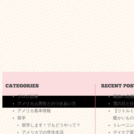
ブログ記事
離婚の危機
アメリカ人男性とのつきあい方
雪の日と仕
アメリカ基本情報
【リトルミ
留学
暖かいもの
留学します！でもどうやって？
トレーニン
アメリカでの学生生活
デイケア変