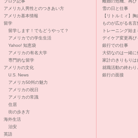
ブログ記事
離婚の危機、再び
アメリカ人男性とのつきあい方
雪の日と仕事
アメリカ基本情報
【リトルミィ】胸
留学
ものが広がる名言
留学します！でもどうやって？
トレーニング始ま
アメリカでの学生生活
デイケア変更再び
Yahoo! 知恵袋
銀行での仕事
アメリカの有名大学
大切なのは一緒に
専門的な留学
家計のきりもりは
アメリカの文化
就職活動の終わり
U.S. News
銀行の面接
アメリカ50州の魅力
アメリカの祝日
アメリカの常識
住居
街の歩き方
海外生活
治安
英語