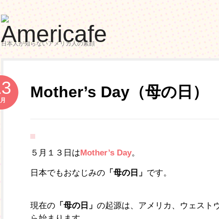
日本人が知らないアメリカ人の素顔
13
Mother’s Day（母の日）
5月
５月１３日は
Mother’s Day
。
日本でもおなじみの
「母の日」
です。
現在の
「母の日」
の起源は、アメリカ、ウェスト
ら始まります。