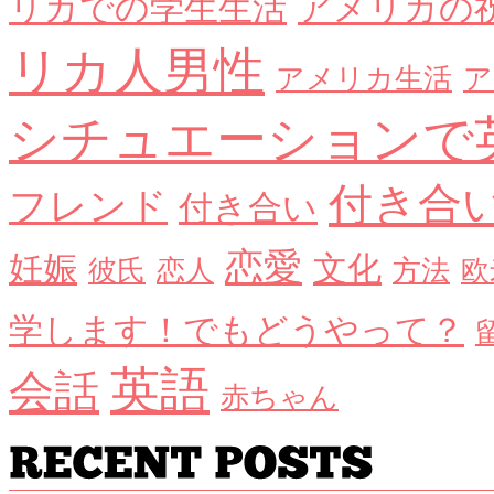
リカでの学生生活
アメリカの
リカ人男性
アメリカ生活
ア
シチュエーションで
付き合
フレンド
付き合い
恋愛
妊娠
文化
彼氏
恋人
方法
欧
学します！でもどうやって？
英語
会話
赤ちゃん