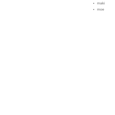
maki
moe
© 2026 AMERICAFE. ALL RIGHTS RESERVED.