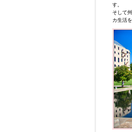
す。
そして
カ生活