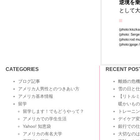
逆境を
として
(photo:kiszka
(photo: Serge
(photo:rod m
(photo:jgoge 
CATEGORIES
RECENT POS
ブログ記事
離婚の危機
アメリカ人男性とのつきあい方
雪の日と仕
アメリカ基本情報
【リトルミ
留学
暖かいもの
留学します！でもどうやって？
トレーニン
アメリカでの学生生活
デイケア変
Yahoo! 知恵袋
銀行での仕
アメリカの有名大学
大切なのは