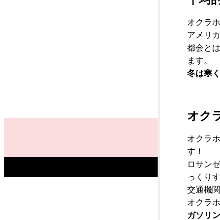
オクラ
アメリ
都会と
ます。
冬は寒
オク
オクラ
す！
ロサン
っくり
交通機
オクラ
ガソリ