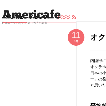
HOME
ABOUT
RSS
日本人が知らないアメリカ人の素顔
11
オク
8月
内陸部
オクラ
日本の
ー
」の
と思い
平均