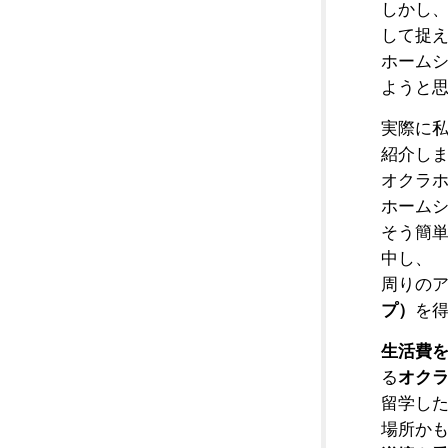
しかし
して捉
ホーム
ようと
実際に
紹介し
オクラ
ホーム
そう簡
中し、
周りの
プ）
を
生活費
る
オク
留学し
場所か