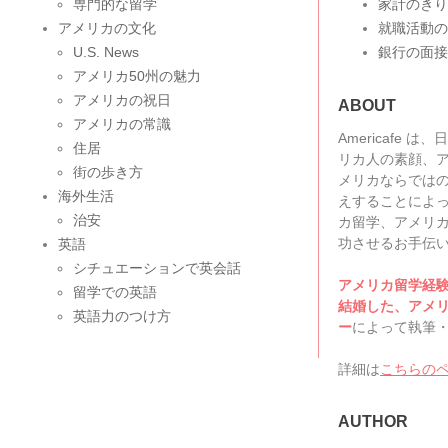
専門的な留学
家計のきり
アメリカの文化
就職活動の
U.S. News
銀行の面接
アメリカ50州の魅力
アメリカの祝日
ABOUT
アメリカの常識
Americafe
住居
リカ人の素顔、
街の歩き方
メリカならでは
海外生活
えすることによ
治安
カ留学、アメリ
功させるお手伝
英語
シチュエーションで英会話
アメリカ留学経
留学での英語
結婚した、アメ
英語力のつけ方
ー
によって執筆
詳細は
こちらの
AUTHOR