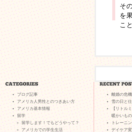
そ
を
こと
ブログ記事
離婚の危機
アメリカ人男性とのつきあい方
雪の日と仕
アメリカ基本情報
【リトルミ
留学
暖かいもの
留学します！でもどうやって？
トレーニン
アメリカでの学生生活
デイケア変