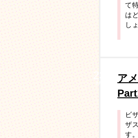
て
は
し
23
ア
8月
Pa
ビ
ザス
す