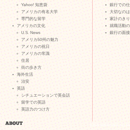
Yahoo! 知恵袋
銀行での仕
アメリカの有名大学
大切なのは
専門的な留学
家計のきり
アメリカの文化
就職活動の
U.S. News
銀行の面接
アメリカ50州の魅力
アメリカの祝日
アメリカの常識
住居
街の歩き方
海外生活
治安
英語
シチュエーションで英会話
留学での英語
英語力のつけ方
© 2026 AMERICAFE. ALL 