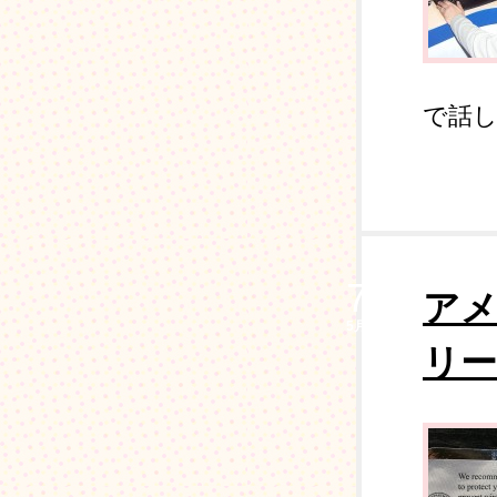
で話し合
7
ア
5月
リ