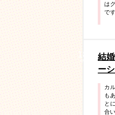
は
です。 
18
結婚
5月
ーシ
カ
も
と
合い