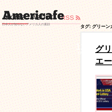
HOME
ABOUT
RSS
日本人が知らないアメリカ人の素顔
タグ: グリーン
12
グ
6月
エー