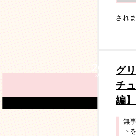
されます。
26
グリ
5月
チュ
編】
無
ト