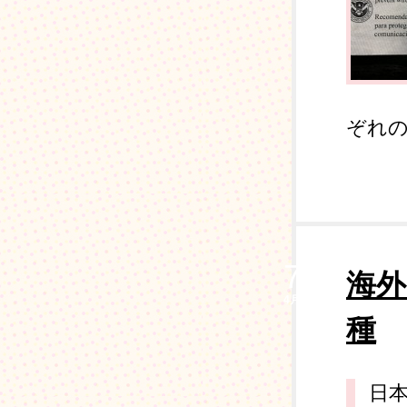
ぞれの
7
海外
4月
種
日